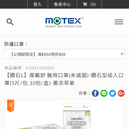
登入
會員中心
0
華
新
橡
防護口罩：
膠
工
業
股
份
有
限
【鑽石L】摩戴舒 醫用口罩(未滅菌)-鑽石型成人口
公
司
罩(5片/包,10包/盒)-薰衣草紫