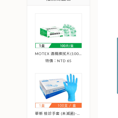
MOTEX 酒精擦拭片(100片) 輕巧單片裝 (非醫用)
特價：NTD 65
華新 檢診手套 (未滅菌)-無粉NBR檢診手套