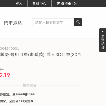
20220809
登入
會員中心
MOTEX平面口罩款式說明
購物車
0
搜
門市據點
尋
MEN口罩
瀏覽紀錄
戴舒 醫用口罩(未滅菌)-成人3D口罩(30片
89
239
相關優惠
節限定】滿$888現折$88
獨家】全館滿599免運費