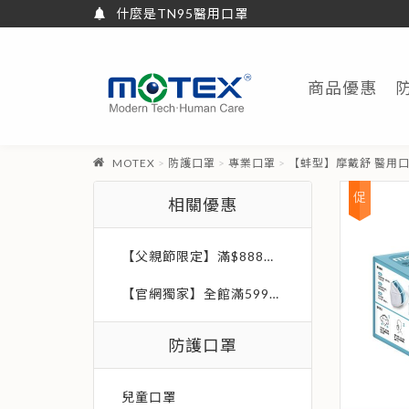
MOTEX可回收環保口罩
商品優惠
華
新
橡
MOTEX
防護口罩
專業口罩
【蚌型】摩戴舒 醫用口罩
膠
工
業
相關優惠
股
份
有
限
【父親節限定】滿$888現折$88
公
司
【官網獨家】全館滿599免運費
防護口罩
兒童口罩