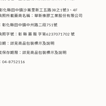
中鎮沙崙里新工五路38之1號3、4F
執照所載藥商名稱：華新橡膠工業股份有限公司
：彰化縣田中鎮中州路二段751號
字號：彰 縣 藥 販 字第6237071702 號
日期：詳見商品包裝標示及說明
或保存期限：詳見商品包裝標示及說明
4-8752116