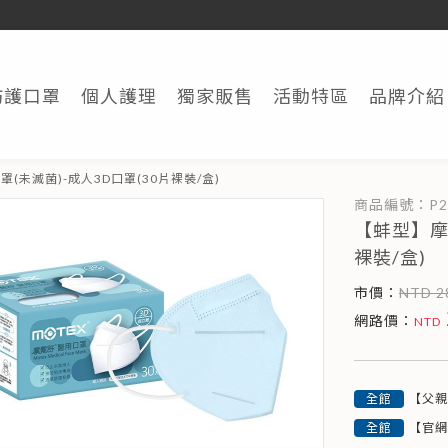
兒童口罩尺寸
華新醫材集團聲明書 
防護口罩
個人護理
獨家販售
活動特區
品牌介紹
BG 
(未滅菌)-成人3D口罩(30片裸裝/盒)
【蚌型】摩
裸裝/盒)
市價：
NTD 2
網路價：
【父親
【官網