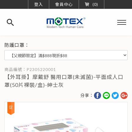
登入
會員中心
0
華
新
橡
防護口罩：
膠
工
業
股
份
有
限
【外耳掛】摩戴舒 醫用口罩(未滅菌)-平面成人口
公
司
罩(50片裸裝/盒)-紳士灰