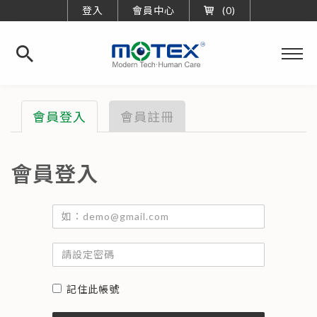
登入
會員中心
0
華
新
橡
膠
會員登入
會員註冊
工
業
股
份
有
會員登入
限
公
司
會
員
帳
登
號
入
密
記住此帳號
碼